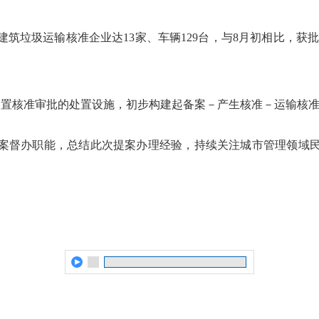
筑垃圾运输核准企业达13家、车辆129台，与8月初相比，获批企
处置核准审批的处置设施，初步构建起备案－产生核准－运输核
案督办职能，总结此次提案办理经验，持续关注城市管理领域