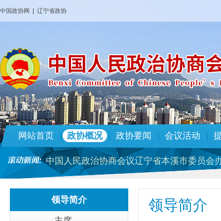
中国政协网
|
辽宁省政协
中国人民政治协商会议辽宁省本溪市委员会办
本溪市政协2026年部门预算
政协本溪市第十四届委员会专门委员会人事
市政协机关党组关于十三届市委 第九轮巡察
网站首页
政协概况
政协要闻
会议活动
|
|
|
|
政协本溪市第十四届委员会专门委员会人事
中国人民政治协商会议辽宁省本溪市委员会办
本溪市政协2025年部门预算
政协本溪市第十四届委员会 人事任免名单
领导简介
领导简介
中国人民政治协商会议辽宁省本溪市委员会办
本溪市政协2026年部门预算
主席